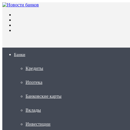
Меню
Искать
Switch
skin
Войти
Банки
Кредиты
Ипотека
Банковские карты
Вклады
Инвестиции