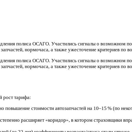
одления полиса ОСАГО. Участились сигналы о возможном по
 запчастей, нормочаса, а также ужесточение критериев по
одления полиса ОСАГО. Участились сигналы о возможном по
запчастей, нормочаса, а также ужесточение критериев по 
 рост тарифа:
о повышение стоимости автозапчастей на 10–15 % (по некот
тепенно расширяет «коридор», в котором страховщики впра
ей (до 22 лет) коэффициенты возраста/стажа стали строже, 