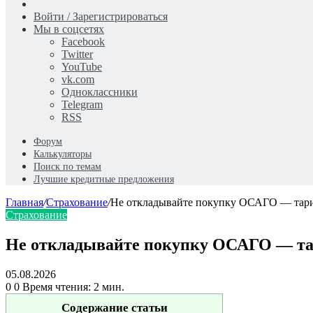
Случайная
статья
Войти / Зарегистрироваться
Мы в соцсетях
Facebook
Twitter
YouTube
vk.com
Одноклассники
Telegram
RSS
Форум
Калькуляторы
Поиск по темам
Лучшие кредитные предложения
Главная
/
Страхование
/
Не откладывайте покупку ОСАГО — тари
Страхование
Не откладывайте покупку ОСАГО — та
05.08.2026
0
0
Время чтения: 2 мин.
Содержание статьи