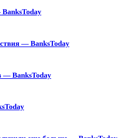
— BanksToday
йствия — BanksToday
в — BanksToday
ksToday