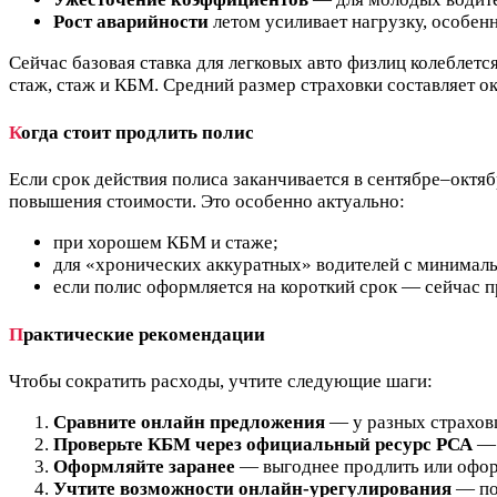
Рост аварийности
летом усиливает нагрузку, особенн
Сейчас базовая ставка для легковых авто физлиц колеблется
стаж, стаж и КБМ. Средний размер страховки составляет о
К
огда стоит продлить полис
Если срок действия полиса заканчивается в сентябре–октя
повышения стоимости. Это особенно актуально:
при хорошем КБМ и стаже;
для «хронических аккуратных» водителей с минимал
если полис оформляется на короткий срок — сейчас 
П
рактические рекомендации
Чтобы сократить расходы, учтите следующие шаги:
Сравните онлайн предложения
— у разных страховщ
Проверьте КБМ через официальный ресурс РСА
— 
Оформляйте заранее
— выгоднее продлить или оформ
Учтите возможности онлайн‑урегулирования
— по 