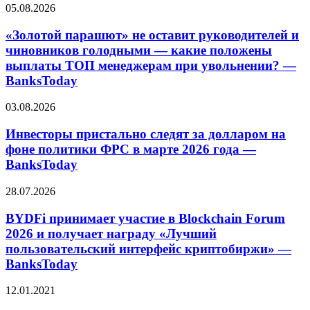
«Золотой
05.08.2026
парашют»
не
«Золотой парашют» не оставит руководителей и
оставит
чиновников голодными — какие положены
руководителей
выплаты ТОП менеджерам при увольнении? —
и
BanksToday
чиновников
голодными
Инвесторы
—
03.08.2026
пристально
какие
следят
положены
Инвесторы пристально следят за долларом на
за
выплаты
фоне политики ФРС в марте 2026 года —
долларом
ТОП
BanksToday
на
менеджерам
фоне
при
BYDFi
28.07.2026
политики
увольнении?
принимает
ФРС
—
участие
BYDFi принимает участие в Blockchain Forum
в
BanksToday
в
марте
2026 и получает награду «Лучший
Blockchain
2026
пользовательский интерфейс криптобиржи» —
Forum
года
BanksToday
2026
—
и
BanksToday
Кредитный
получает
12.01.2021
калькулятор
награду