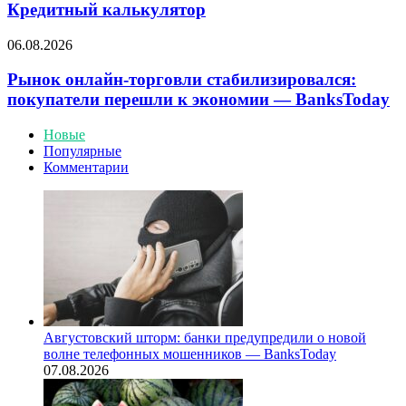
«Лучший
Кредитный калькулятор
пользовательский
интерфейс
Рынок
06.08.2026
криптобиржи»
онлайн-
—
торговли
Рынок онлайн-торговли стабилизировался:
BanksToday
стабилизировался:
покупатели перешли к экономии — BanksToday
покупатели
перешли
Новые
к
Популярные
экономии
Комментарии
—
BanksToday
Августовский шторм: банки предупредили о новой
волне телефонных мошенников — BanksToday
07.08.2026