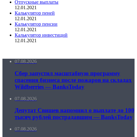
Отпускные выплаты
12.01.2021
Калькулятор пеней
12.01.2021
Калькулятор пенсии
12.01.2021
Калькулятор инвестиций
12.01.2021
07.08.2026
Сбер запустил масштабную программу
спасения бизнеса после пожаров на складах
Wildberries — BanksToday
07.08.2026
Депутат Свищев напомнил о выплате до 100
тысяч рублей пострадавшим — BanksToday
07.08.2026