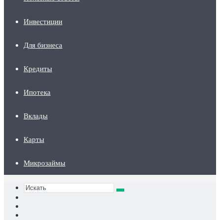
Инвестиции
Для бизнеса
Кредиты
Ипотека
Вклады
Карты
Микрозаймы
Искать
Switch
skin
Sidebar
Случайная