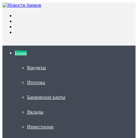
Меню
Искать
Switch
skin
Войти
Банки
Кредиты
Ипотека
Банковские карты
Вклады
Инвестиции