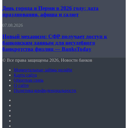
города
через
в
День города в Перми в 2026 году: дата
Госуслуги
Перми
—
празднования, афиша и салют
в
BanksToday
2026
Новый
07.08.2026
году:
механизм:
дата
СФР
Новый механизм: СФР получает доступ к
празднования,
получает
банковским данным для несудебного
афиша
доступ
и
банкротства физлиц — BanksToday
к
салют
банковским
© Все права защищены 2026, Новости банков
данным
для
Моментальные займы онлайн
несудебного
Карта сайта
банкротства
Обратная связь
физлиц
О сайте
—
Политика конфиденциальности
BanksToday
Facebook
Twitter
YouTube
vk.com
Одноклассники
Telegram