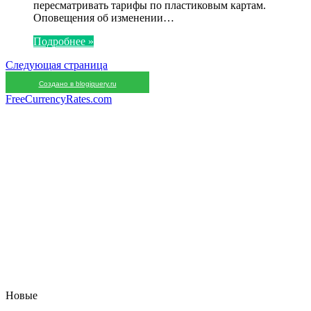
пересматривать тарифы по пластиковым картам.
Оповещения об изменении…
Подробнее »
Следующая страница
Создано в blogjquery.ru
FreeCurrencyRates.com
Новые